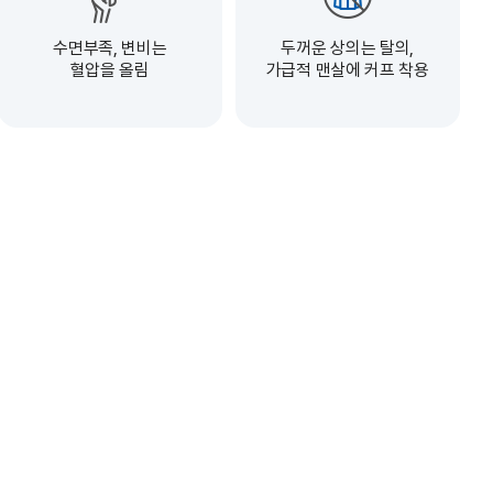
수면부족, 변비는
두꺼운 상의는 탈의,
혈압을 올림
가급적 맨살에 커프 착용