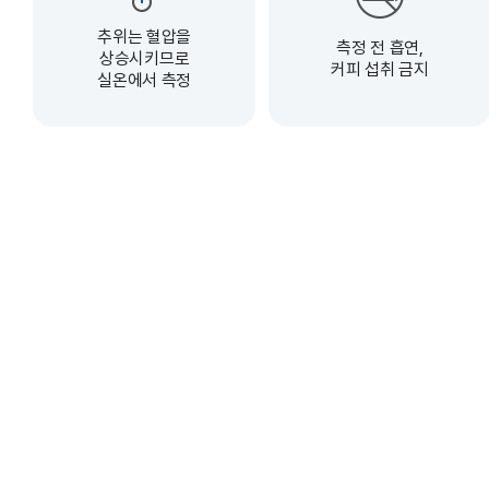
추위는 혈압을
측정 전 흡연,
상승시키므로
커피 섭취 금지
실온에서 측정