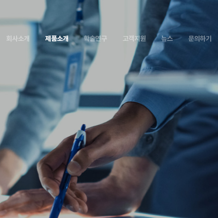
회
사
소
개
제
품
소
개
학
술
연
구
고
객
지
원
뉴
스
문
의
하
기