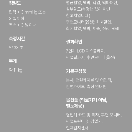
평균혈압, 맥박, 맥압, 맥파패턴,
정밀도
심부담도(측정한 값이 아닌
압력 ± 3 mmHg 또는 ±
참고치입니다.)
3 % 이하
후면모니터(옵션): 최고혈압,
맥박 ± 3 % 이내
최저혈압, 맥박, 체중, 신장, BMI
측정시간
결과확인
약 33 초
7인치 LCD 디스플레이,
써멀결과지, 후면모니터(옵션)
무게
약 11 kg
기본구성품
본체, 전원케이블 및 어댑터,
간편가이드, 측정 안내판
옵션품 (의료기기 아님,
별도제공)
혈압계 카트 및 의자, 후면 모니터,
써멀프린터 및 감열지,
인체감지센서