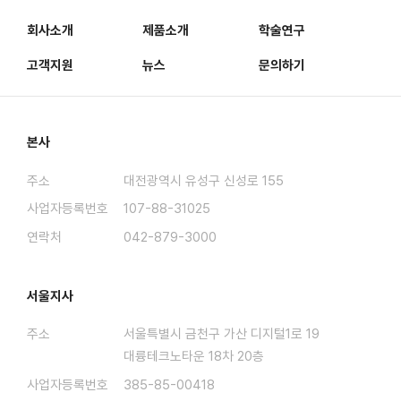
회사소개
제품소개
학술연구
고객지원
뉴스
문의하기
본사
주소
대전광역시 유성구 신성로 155
사업자등록번호
107-88-31025
연락처
042-879-3000
서울지사
주소
서울특별시 금천구 가산 디지털1로 19
대륭테크노타운 18차 20층
사업자등록번호
385-85-00418