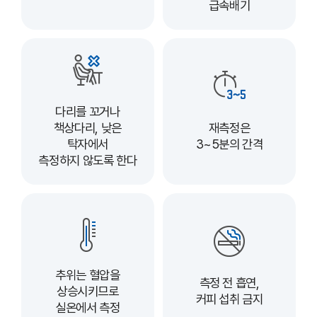
급속배기
다리를 꼬거나
책상다리, 낮은
재측정은
탁자에서
3~5분의 간격
측정하지 않도록 한다
추위는 혈압을
측정 전 흡연,
상승시키므로
커피 섭취 금지
실온에서 측정